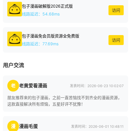
包子漫画破解版2026正式版
访问
线路延迟：54.68ms
包子漫画免会员版资源全免费版
访问
线路延迟：77.69ms
用户交流
老
老黄爱看漫画
发表时间：2026-06-23 10:02:07
朋友推荐来的包子漫画，之前一直苦恼找不到齐全的漫画资源，
这款直接解决所有烦恼，五星好评不犹豫！
漫
漫画毛蛋
发表时间：2026-06-01 10:48:11