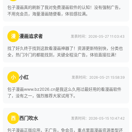
包子漫画真的刷新了我对免费漫画软件的认知！没有强制广告，
不用充会员，海量漫画随便看，体验感拉满。
漫
漫画追求者
发表时间：2026-05-27 11:03:43
找了好久终于找到这款看漫画神器了！资源更新特别快，分类也
全，热门冷门的都能找到，关键全程没广告，体验直接拉满！
小
小红
发表时间：2026-05-21 15:58:39
包子漫画www.bz2026.cn是我这么久用过最好用的看漫画软件
了，没有之一，强烈推荐大家试用下。
西
西门吹水
发表时间：2026-05-15 10:47:42
包子漫画正版应用，无广告，免会员，重点里面漫画资源类型还