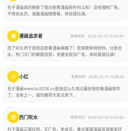
包子漫画真的刷新了我对免费漫画软件的认知！没有强制广告，
不用充会员，海量漫画随便看，体验感拉满。
漫
漫画追求者
发表时间：2026-05-27 11:03:43
找了好久终于找到这款看漫画神器了！资源更新特别快，分类也
全，热门冷门的都能找到，关键全程没广告，体验直接拉满！
小
小红
发表时间：2026-05-21 15:58:39
包子漫画www.bz2026.cn是我这么久用过最好用的看漫画软件
了，没有之一，强烈推荐大家试用下。
西
西门吹水
发表时间：2026-05-15 10:47:42
包子漫画正版应用，无广告，免会员，重点里面漫画资源类型还