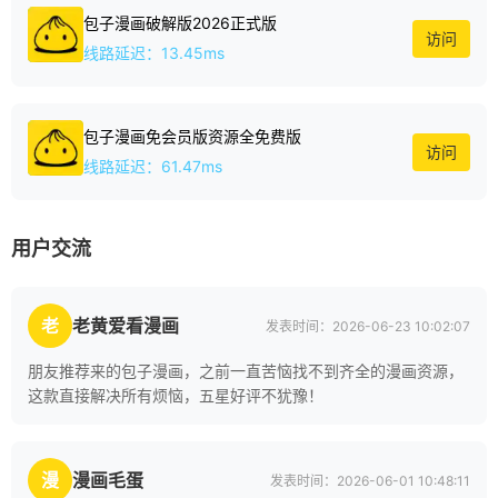
包子漫画破解版2026正式版
访问
线路延迟：13.45ms
包子漫画免会员版资源全免费版
访问
线路延迟：61.47ms
用户交流
老
老黄爱看漫画
发表时间：2026-06-23 10:02:07
朋友推荐来的包子漫画，之前一直苦恼找不到齐全的漫画资源，
这款直接解决所有烦恼，五星好评不犹豫！
漫
漫画毛蛋
发表时间：2026-06-01 10:48:11