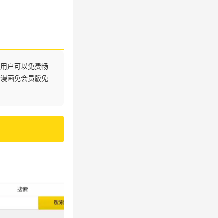
，用户可以免费畅
子漫画免会员版免
。