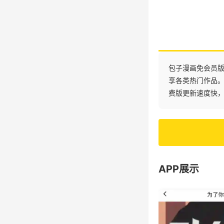
包子漫画免会员
享各类热门作品
费版更新速度快
APP展示