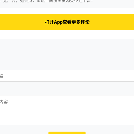
，无广告，免会员，重点里面漫画资源类型还丰富！
打开App查看更多评论