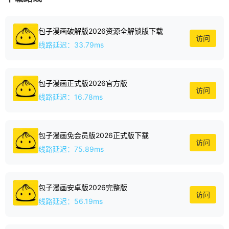
包子漫画破解版2026资源全解锁版下载
访问
线路延迟：33.79ms
包子漫画正式版2026官方版
访问
线路延迟：16.78ms
包子漫画免会员版2026正式版下载
访问
线路延迟：75.89ms
包子漫画安卓版2026完整版
访问
线路延迟：56.19ms