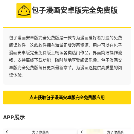
包子漫画安卓版完全免费版
包子漫画安卓版完全免费版是一款专为漫画爱好者打造的免费
阅读软件。这款软件拥有海量正版漫画资源，用户可以在包子
漫画安卓版完全免费版上畅读各类热门作品。界面简洁操作流
畅，支持离线下载功能，随时随地享受阅读乐趣。包子漫画安
卓版完全免费版每日更新最新章节，为漫画迷提供高质量的阅
读体验。
点击获取包子漫画安卓版完全免费版应用
APP展示