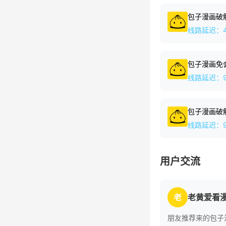
线路延迟：43
包子漫画免
线路延迟：97
包子漫画破解
线路延迟：90
用户交流
老
老黄爱看
朋友推荐来的包子