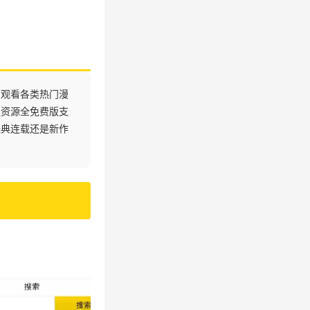
费观看各类热门漫
版资源全免费版支
经典连载还是新作