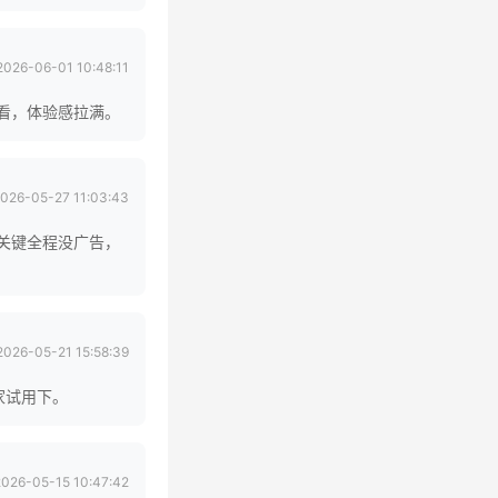
6-06-01 10:48:11
看，体验感拉满。
6-05-27 11:03:43
关键全程没广告，
6-05-21 15:58:39
家试用下。
6-05-15 10:47:42