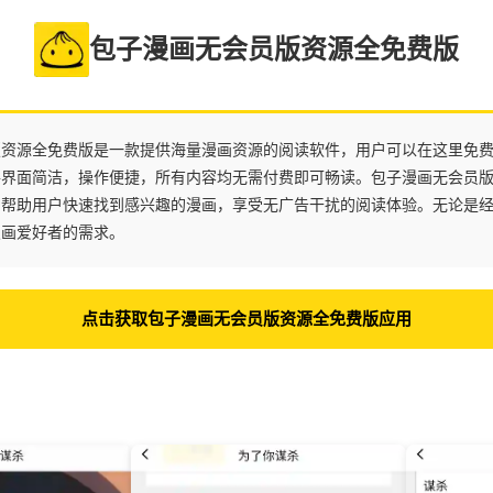
包子漫画无会员版资源全免费版
版资源全免费版是一款提供海量漫画资源的阅读软件，用户可以在这里免
件界面简洁，操作便捷，所有内容均无需付费即可畅读。包子漫画无会员
，帮助用户快速找到感兴趣的漫画，享受无广告干扰的阅读体验。无论是
漫画爱好者的需求。
点击获取包子漫画无会员版资源全免费版应用