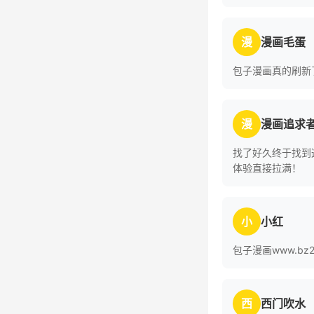
漫
漫画毛蛋
包子漫画真的刷新
漫
漫画追求
找了好久终于找到
体验直接拉满！
小
小红
包子漫画www.b
西
西门吹水