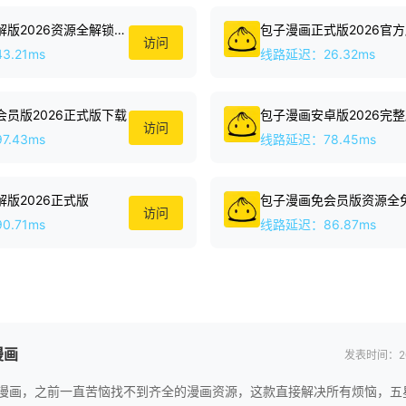
包子漫画破解版2026资源全解锁版下载
包子漫画正式版2026官
访问
.21ms
线路延迟：26.32ms
会员版2026正式版下载
包子漫画安卓版2026完
访问
.43ms
线路延迟：78.45ms
版2026正式版
包子漫画免会员版资源全
访问
.71ms
线路延迟：86.87ms
漫画
发表时间：202
漫画，之前一直苦恼找不到齐全的漫画资源，这款直接解决所有烦恼，五