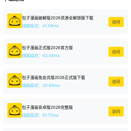
包子漫画破解版2026资源全解锁版下载
访问
线路延迟：41.06ms
包子漫画正式版2026官方版
访问
线路延迟：43.56ms
包子漫画免会员版2026正式版下载
访问
线路延迟：30.89ms
包子漫画安卓版2026完整版
访问
线路延迟：91.75ms